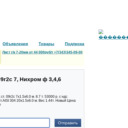
Объявления
Товары
Подписка
Лист г/к 7-20мм от 44 000руб/т +7(343)345-09-00
 09г2с 7, Нихром ф 3,4,6
ст. 09г2с 7х1.5х6.0 м. 8.7 т. 53000 р. с ндс
ст.AISI 304 20х1.5х6.0 м. Вес 1.44т. Новый Цена
у