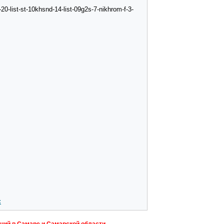
0-list-st-10khsnd-14-list-09g2s-7-nikhrom-f-3-
: