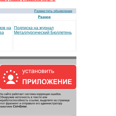
ний в Самаре и Самарской области.
Разместить объявление
Разное
лов на
Подписка на журнал
ва
Металлургический Бюллетень
На сайте работает система коррекции ошибок.
Обнаружив неточность в тексте или
неработоспособность ссылки, выделите на странице
этот фрагмент и отправьте его администратору
нажатием
Ctrl+Enter
.