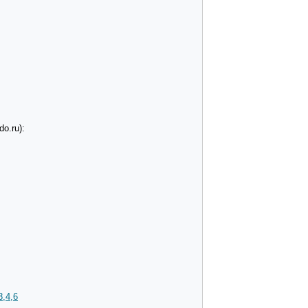
o.ru):
3,4,6